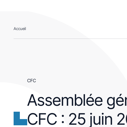
Accueil
Accueil
CFC
Assemblée gén
CFC : 25 juin 