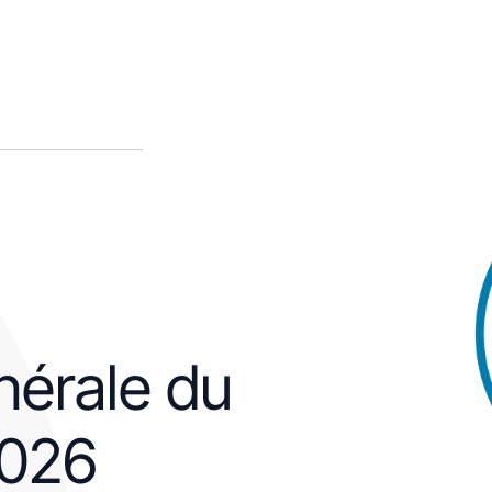
érale du
2026