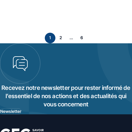
page
page
page
1
2
...
6
Page suivant
Recevez notre newsletter pour rester informé de
l’essentiel de nos actions et des actualités qui
vous concernent
Newsletter