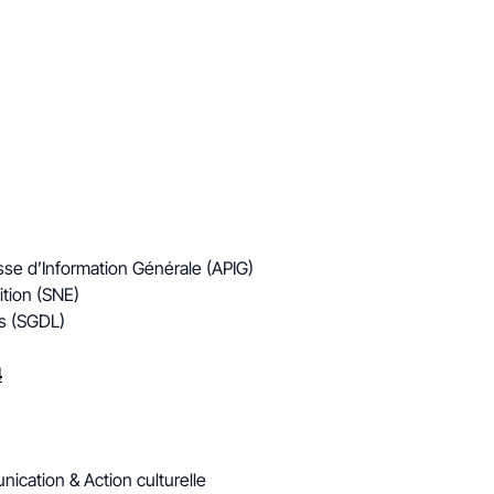
sse d’Information Générale (APIG)
ition (SNE)
s (SGDL)
4
ication & Action culturelle