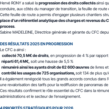
Hervé RONY a salué la
progression des droits collectés
ainsi q
conduire, aux côtés du manager de transition, la feuille de route
Cette feuille de route a permis d’engager plusieurs chantiers st
place d’un référentiel analytique des charges et revenus du 
process
.
Sabine MADELEINE, Directrice générale et gérante du CFC depuis 
DES RÉSULTATS 2025 EN PROGRESSION
Le CFC a ainsi :
collecté 70,5 M€ de droits
, en progression de 4 % par rappor
réparti 61,4 M€,
soit une hausse de 5,5 %
rémunéré ainsi les ayants droit de 62 600 œuvres
de livres e
contrôlé les usages de 725 organisations,
soit 134 de plus qu
Il a également renégocié tous les grands accords conclus dans l
une revalorisation des tarifs pour la rediffusion de panoramas de
Ces résultats confirment le rôle essentiel du CFC dans la rémun
administrations et le secteur de l’enseignement.
4 PRIORITÉS STRATÉGIQUES POUR 2026