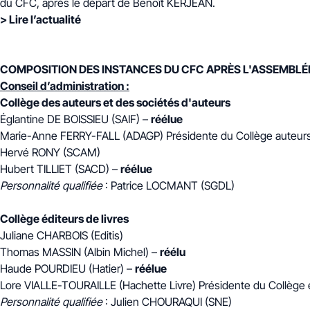
du CFC, après le départ de Benoît KERJEAN.
>
Lire l’actualité
COMPOSITION DES INSTANCES DU CFC APRÈS L'ASSEMBLÉE 
Conseil d’administration :
Collège des auteurs et des sociétés d'auteurs
Églantine DE BOISSIEU (SAIF) –
réélue
Marie-Anne FERRY-FALL (ADAGP) Présidente du Collège auteur
Hervé RONY (SCAM)
Hubert TILLIET (SACD) –
réélue
Personnalité qualifiée
: Patrice LOCMANT (SGDL)
Collège éditeurs de livres
Juliane CHARBOIS (Editis)
Thomas MASSIN (Albin Michel) –
réélu
Haude POURDIEU (Hatier) –
réélue
Lore VIALLE-TOURAILLE (Hachette Livre) Présidente du Collège é
Personnalité qualifiée
: Julien CHOURAQUI (SNE)