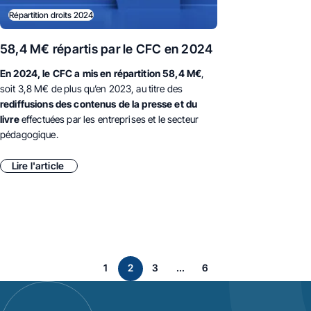
Répartition droits 2024
58,4 M€ répartis par le CFC en 2024
En 2024, le
CFC a mis en répartition 58,4 M€
,
soit 3,8 M€ de plus qu’en 2023, au titre des
rediffusions des contenus de la presse et du
livre
effectuées par les entreprises et le secteur
pédagogique.
Lire l'article
page
page
page
page
1
2
3
...
6
Page précédente
Page suivan