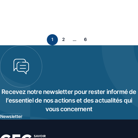
page
page
page
1
2
...
6
Page suivant
Recevez notre newsletter pour rester informé de
l’essentiel de nos actions et des actualités qui
vous concernent
Newsletter